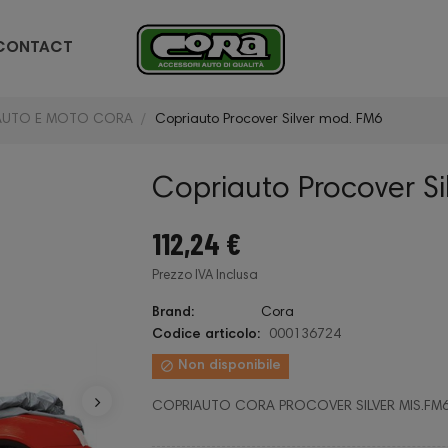
CONTACT
AUTO E MOTO CORA
Copriauto Procover Silver mod. FM6
Copriauto Procover Si
112,24 €
Prezzo IVA Inclusa
Brand:
Cora
Codice articolo:
000136724

Non disponibile
COPRIAUTO CORA PROCOVER SILVER MIS.FM