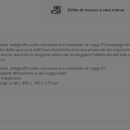
Diritto di recesso e reso merce
ente, antigraffio sulla carrozzeria e resistente ai raggi UV (respinge fin
auto dallo sporco e dall'invecchiamento precoce provocati da inquina
anche durante la stagione estiva per proteggere l'abitacolo dal sole e
 cm.
ente, antigraffio sulla carrozzeria e resistente ai raggi UV
agenti atmosferici e dai raggi solari
traspirante
argh. x alt.): 440 x 180 x 170 cm