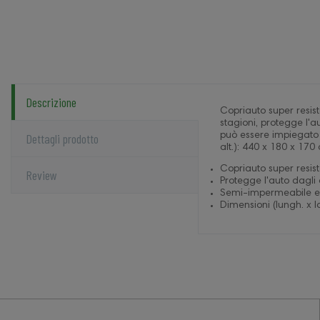
Descrizione
Copriauto super resist
stagioni, protegge l'
Dettagli prodotto
può essere impiegato 
alt.): 440 x 180 x 170
Copriauto super resist
Review
Protegge l'auto dagli 
Semi-impermeabile e 
Dimensioni (lungh. x l