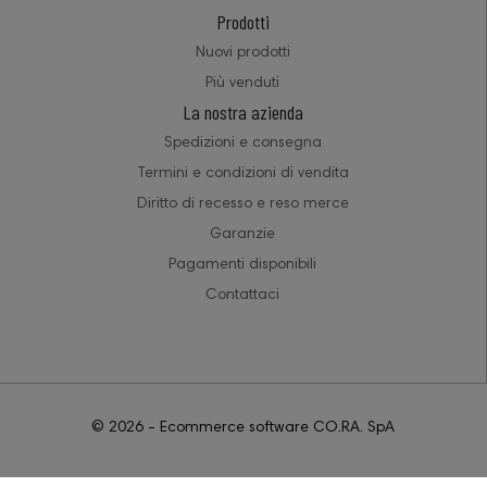
Prodotti
Nuovi prodotti
Più venduti
La nostra azienda
Spedizioni e consegna
Termini e condizioni di vendita
Diritto di recesso e reso merce
Garanzie
Pagamenti disponibili
Contattaci
© 2026 - Ecommerce software CO.RA. SpA