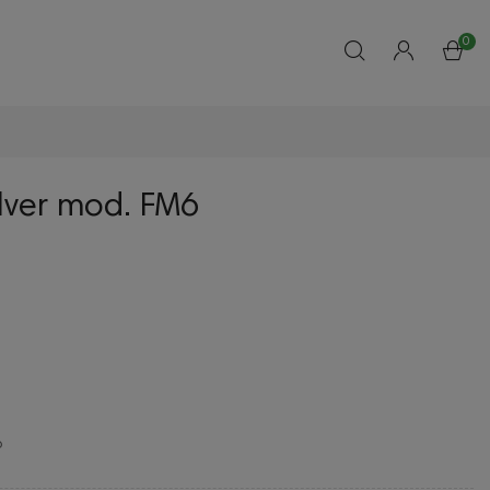
0
lver mod. FM6
6