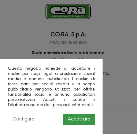
CO.RA. S.p.A.
P. IVA 00225830397
Sede amministrativa e stabilimento
Via Corriera 14
48033 Barbiano di Cotignola (RA)
Questo negozio richiede di accettare i
cookie per scopi legati a prestazioni, social
tel +39 0545 78137 - fax +39 0545 78734
media e annunci pubblicitari. I cookie di
PEC coraspa@pec.it
terze parti per social media e a scopo
pubblicitario vengono utilizzati per offrire
funzionalità social e annunci pubblicitari
personalizzati. Accetti i cookie e
l'elaborazione dei dati personali interessati?
Configura
Accettare