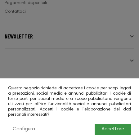
Pagamenti disponibili
Contattaci
NEWSLETTER

SEGUICI

Questo negozio richiede di accettare i cookie per scopi legati
a prestazioni, social media e annunci pubblicitari. I cookie di
terze parti per social media e a scopo pubblicitario vengono
© 2026 - Ecommerce software CO.RA. SpA
utilizzati per offrire funzionalità social e annunci pubblicitari
personalizzati. Accetti i cookie e l'elaborazione dei dati
personali interessati?
Configura
Accettare
0
0