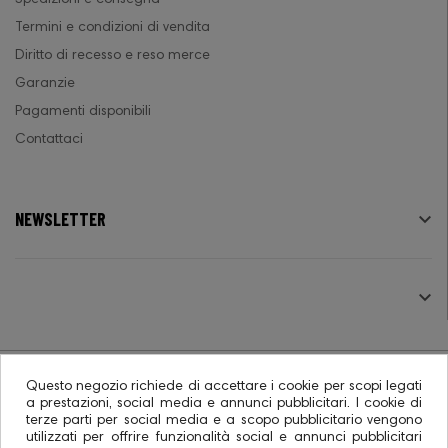
Termini e condizioni di vendita
Diritto di recesso e reso merce
Garanzie
Pagamenti disponibili
Contattaci
NEWSLETTER

SEGUICI

Questo negozio richiede di accettare i cookie per scopi legati
a prestazioni, social media e annunci pubblicitari. I cookie di
terze parti per social media e a scopo pubblicitario vengono
© 2026 - Ecommerce software CO.RA. SpA
utilizzati per offrire funzionalità social e annunci pubblicitari