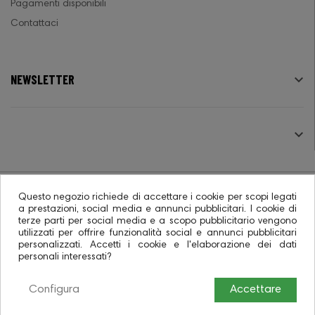
Pagamenti disponibili
Contattaci
NEWSLETTER

SEGUICI

Questo negozio richiede di accettare i cookie per scopi legati
a prestazioni, social media e annunci pubblicitari. I cookie di
terze parti per social media e a scopo pubblicitario vengono
© 2026 - Ecommerce software CO.RA. SpA
utilizzati per offrire funzionalità social e annunci pubblicitari
personalizzati. Accetti i cookie e l'elaborazione dei dati
personali interessati?
Configura
Accettare
0
0