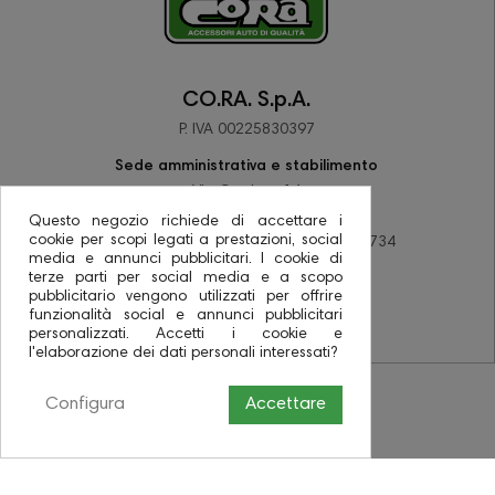
CO.RA. S.p.A.
P. IVA 00225830397
Sede amministrativa e stabilimento
Via Corriera 14
48033 Barbiano di Cotignola (RA)
Questo negozio richiede di accettare i
cookie per scopi legati a prestazioni, social
tel +39 0545 78137 - fax +39 0545 78734
media e annunci pubblicitari. I cookie di
PEC coraspa@pec.it
terze parti per social media e a scopo
pubblicitario vengono utilizzati per offrire
funzionalità social e annunci pubblicitari
personalizzati. Accetti i cookie e
l'elaborazione dei dati personali interessati?
Configura
Accettare