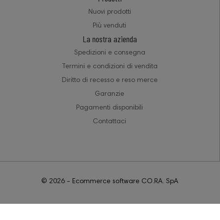
Nuovi prodotti
Più venduti
La nostra azienda
Spedizioni e consegna
Termini e condizioni di vendita
Diritto di recesso e reso merce
Garanzie
Pagamenti disponibili
Contattaci
© 2026 - Ecommerce software CO.RA. SpA