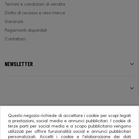
Termini e condizioni di vendita
Diritto di recesso e reso merce
Garanzie
Pagamenti disponibili
Contattaci
NEWSLETTER

SEGUICI

Questo negozio richiede di accettare i cookie per scopi legati
a prestazioni, social media e annunci pubblicitari. I cookie di
terze parti per social media e a scopo pubblicitario vengono
© 2026 - Ecommerce software CO.RA. SpA
utilizzati per offrire funzionalità social e annunci pubblicitari
personalizzati. Accetti i cookie e l'elaborazione dei dati