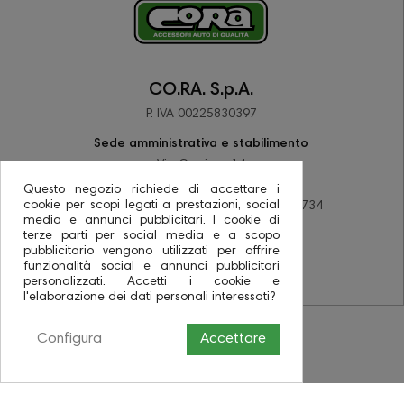
CO.RA. S.p.A.
P. IVA 00225830397
Sede amministrativa e stabilimento
Via Corriera 14
48033 Barbiano di Cotignola (RA)
Questo negozio richiede di accettare i
cookie per scopi legati a prestazioni, social
tel +39 0545 78137 - fax +39 0545 78734
media e annunci pubblicitari. I cookie di
PEC coraspa@pec.it
terze parti per social media e a scopo
pubblicitario vengono utilizzati per offrire
funzionalità social e annunci pubblicitari
personalizzati. Accetti i cookie e
l'elaborazione dei dati personali interessati?
Configura
Accettare