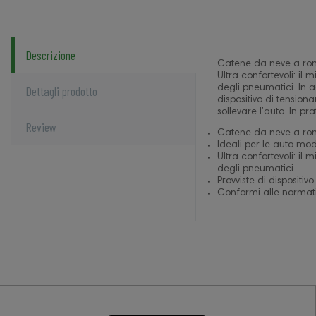
Descrizione
Catene da neve a romb
Ultra confortevoli: il
Dettagli prodotto
degli pneumatici. In a
dispositivo di tensio
sollevare l’auto. In 
Review
Catene da neve a r
Ideali per le auto mod
Ultra confortevoli: il
degli pneumatici
Provviste di dispositi
Conformi alle norma