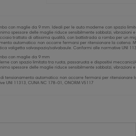
o con maglie da 9 mm. Ideali per le auto moderne con spazio limitato 
 minimo spessore delle maglie riduce sensibilmente sobbalzi, vibrazion
cciaio trattato di altissima qualità, con battistrada a rombo per un mig
namento automatico: non occorre fermarsi per ritensionare la catena. M
pratica valigetta salvaspazio/salvabaule. Conformi alle normative UN
ombo con maglie da 9 mm
erne con spazio limitato tra ruota, passaruota e dispositivi meccanici/e
 minimo spessore delle maglie riduce sensibilmente sobbalzi, vibrazion
vo di tensionamento automatico: non occorre fermarsi per ritensionare 
tive UNI 11313, CUNA NC 178-01, ONORM V5117