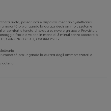
tra ruota, passaruota e dispositivi meccanici/elettronici.
i e rumorosità prolungando la durata degli ammortizzatori e
lior comfort e tenuta di strada su neve e ghiaccio. Provviste di
ontaggio facile e veloce in meno di 3 minuti senza spostare o
I 11313, CUNA NC 178-01, ONORM V5117.
lettronici
i e rumorosità prolungando la durata degli ammortizzatori e
la catena