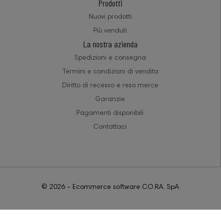
Prodotti
Nuovi prodotti
Più venduti
La nostra azienda
Spedizioni e consegna
Termini e condizioni di vendita
Diritto di recesso e reso merce
Garanzie
Pagamenti disponibili
Contattaci
© 2026 - Ecommerce software CO.RA. SpA