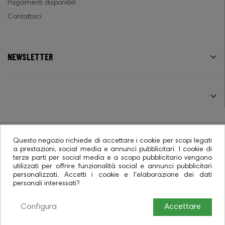
Pagamenti disponibili
Contattaci
NEWSLETTER

SEGUICI

Questo negozio richiede di accettare i cookie per scopi legati
a prestazioni, social media e annunci pubblicitari. I cookie di
terze parti per social media e a scopo pubblicitario vengono
© 2026 - Ecommerce software CO.RA. SpA
utilizzati per offrire funzionalità social e annunci pubblicitari
personalizzati. Accetti i cookie e l'elaborazione dei dati
personali interessati?
Configura
Accettare
0
0