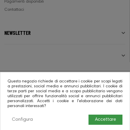
Pagamenti disponibili
Contattaci
NEWSLETTER

SEGUICI

Questo negozio richiede di accettare i cookie per scopi legati
a prestazioni, social media e annunci pubblicitari. I cookie di
terze parti per social media e a scopo pubblicitario vengono
© 2026 - Ecommerce software CO.RA. SpA
utilizzati per offrire funzionalità social e annunci pubblicitari
personalizzati. Accetti i cookie e l'elaborazione dei dati
personali interessati?
Configura
Accettare
0
0