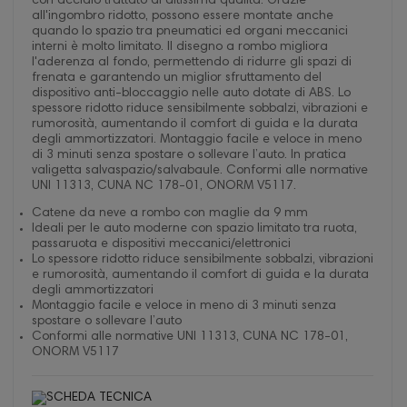
con acciaio trattato di altissima qualità. Grazie
all'ingombro ridotto, possono essere montate anche
quando lo spazio tra pneumatici ed organi meccanici
interni è molto limitato. Il disegno a rombo migliora
l'aderenza al fondo, permettendo di ridurre gli spazi di
frenata e garantendo un miglior sfruttamento del
dispositivo anti-bloccaggio nelle auto dotate di ABS. Lo
spessore ridotto riduce sensibilmente sobbalzi, vibrazioni e
rumorosità, aumentando il comfort di guida e la durata
degli ammortizzatori. Montaggio facile e veloce in meno
di 3 minuti senza spostare o sollevare l’auto. In pratica
valigetta salvaspazio/salvabaule. Conformi alle normative
UNI 11313, CUNA NC 178-01, ONORM V5117.
Catene da neve a rombo con maglie da 9 mm
Ideali per le auto moderne con spazio limitato tra ruota,
passaruota e dispositivi meccanici/elettronici
Lo spessore ridotto riduce sensibilmente sobbalzi, vibrazioni
e rumorosità, aumentando il comfort di guida e la durata
degli ammortizzatori
Montaggio facile e veloce in meno di 3 minuti senza
spostare o sollevare l’auto
Conformi alle normative UNI 11313, CUNA NC 178-01,
ONORM V5117