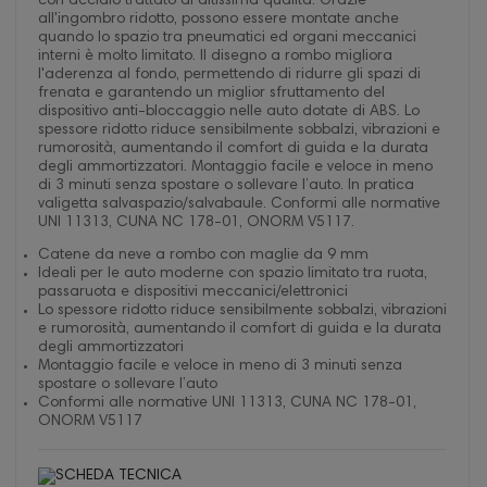
con acciaio trattato di altissima qualità. Grazie
all'ingombro ridotto, possono essere montate anche
quando lo spazio tra pneumatici ed organi meccanici
interni è molto limitato. Il disegno a rombo migliora
l'aderenza al fondo, permettendo di ridurre gli spazi di
frenata e garantendo un miglior sfruttamento del
dispositivo anti-bloccaggio nelle auto dotate di ABS. Lo
spessore ridotto riduce sensibilmente sobbalzi, vibrazioni e
rumorosità, aumentando il comfort di guida e la durata
degli ammortizzatori. Montaggio facile e veloce in meno
di 3 minuti senza spostare o sollevare l’auto. In pratica
valigetta salvaspazio/salvabaule. Conformi alle normative
UNI 11313, CUNA NC 178-01, ONORM V5117.
Catene da neve a rombo con maglie da 9 mm
Ideali per le auto moderne con spazio limitato tra ruota,
passaruota e dispositivi meccanici/elettronici
Lo spessore ridotto riduce sensibilmente sobbalzi, vibrazioni
e rumorosità, aumentando il comfort di guida e la durata
degli ammortizzatori
Montaggio facile e veloce in meno di 3 minuti senza
spostare o sollevare l’auto
Conformi alle normative UNI 11313, CUNA NC 178-01,
ONORM V5117