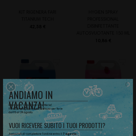
KIT RIGENERA FARI
HYGIEN SPRAY
TITANIUM TECH
PROFESSIONAL
DISINFETTANTE
42,58 €
AUTOSVUOTANTE 150 ML
10,86 €
ANDIAMO
IN
VACANZA!
È tempo di ricaricare le batterie!
Il nostro magazzino sarà chiuso per ferie
dall'8 al 24 agosto.
VUOI
RICEVERE
SUBITO
I
TUOI
PRODOTTI?
LIQUIDO PERMANENTE
LIQUIDO PERMANENTE
Assicurati di completare l'ordine entro il
7 agosto.