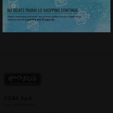
RADIATORI E CIRCUITI
RADIATORI E CIRCUITI
SIGILLATI -20°C BLU 5 L
SIGILLATI -20°C ROSSO 5 L
MA
NIENTE
PAURA!
LO
SHOPPING
CONTINUA
31,35 €
33,43 €
Potrai comunque ordinare i tuoi articoli preferiti e noi li spediremo
appena tornati,
a partire dal 25 agosto.
CO.RA. S.p.A.
P. IVA 00225830397