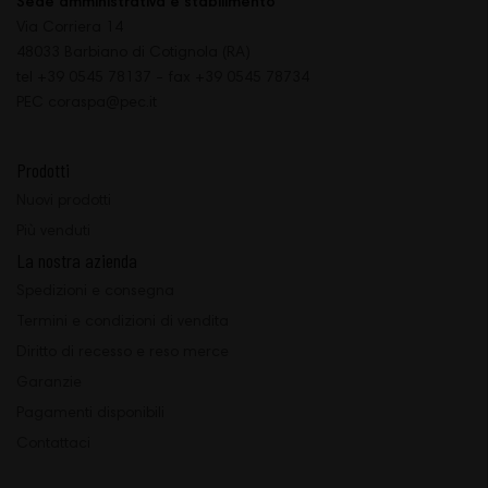
Sede amministrativa e stabilimento
Via Corriera 14
48033 Barbiano di Cotignola (RA)
tel +39 0545 78137 - fax +39 0545 78734
PEC coraspa@pec.it
Prodotti
Nuovi prodotti
Più venduti
La nostra azienda
Spedizioni e consegna
Termini e condizioni di vendita
Diritto di recesso e reso merce
Garanzie
Pagamenti disponibili
Contattaci